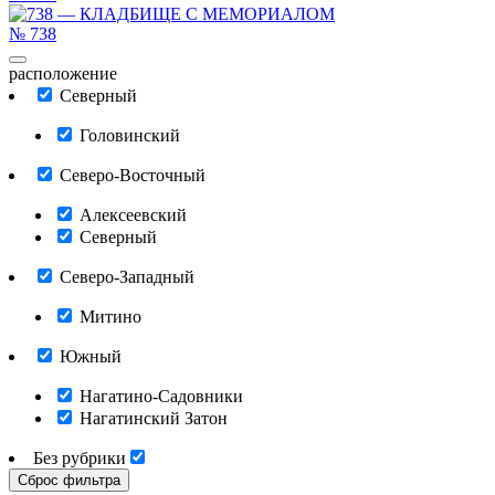
№
738
расположение
Северный
Головинский
Северо-Восточный
Алексеевский
Северный
Северо-Западный
Митино
Южный
Нагатино-Садовники
Нагатинский Затон
Без рубрики
Сброс фильтра