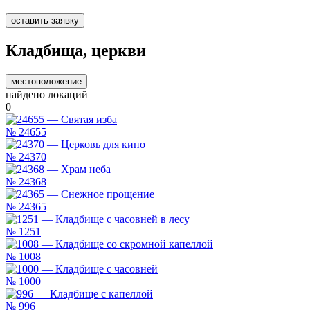
Кладбища, церкви
местоположение
найдено локаций
0
№
24655
№
24370
№
24368
№
24365
№
1251
№
1008
№
1000
№
996